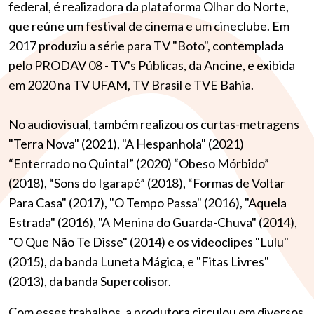
federal, é realizadora da plataforma Olhar do Norte,
que reúne um festival de cinema e um cineclube. Em
2017 produziu a série para TV "Boto", contemplada
pelo PRODAV 08 - TV's Públicas, da Ancine, e exibida
em 2020 na TV UFAM, TV Brasil e TVE Bahia.
No audiovisual, também realizou os curtas-metragens
"Terra Nova" (2021), "A Hespanhola" (2021)
“Enterrado no Quintal” (2020) “Obeso Mórbido”
(2018), “Sons do Igarapé” (2018), “Formas de Voltar
Para Casa" (2017), "O Tempo Passa" (2016), "Aquela
Estrada" (2016), "A Menina do Guarda-Chuva" (2014),
"O Que Não Te Disse" (2014) e os videoclipes "Lulu"
(2015), da banda Luneta Mágica, e "Fitas Livres"
(2013), da banda Supercolisor.
Com esses trabalhos, a produtora circulou em diversos