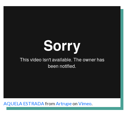
AQUELA ESTRADA
from
Artrupe
on
Vimeo
.